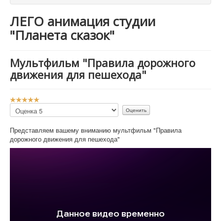
ЛЕГО анимация студии
"Планета сказок"
Мультфильм "Правила дорожного
движения для пешехода"
Р
е
Пожалуйста,
й
оцените
т
Представляем вашему вниманию мультфильм "Правила
и
дорожного движения для пешехода"
н
г
:
5
/
5