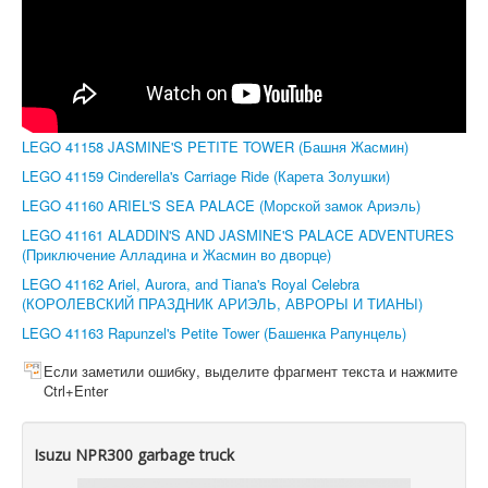
LEGO 41158 JASMINE'S PETITE TOWER (Башня Жасмин)
LEGO 41159 Cinderella's Carriage Ride (Карета Золушки)
LEGO 41160 ARIEL'S SEA PALACE (Морской замок Ариэль)
LEGO 41161 ALADDIN'S AND JASMINE'S PALACE ADVENTURES
(Приключение Алладина и Жасмин во дворце)
LEGO 41162 Ariel, Aurora, and Tiana's Royal Celebra
(КОРОЛЕВСКИЙ ПРАЗДНИК АРИЭЛЬ, АВРОРЫ И ТИАНЫ)
LEGO 41163 Rapunzel's Petite Tower (Башенка Рапунцель)
Если заметили ошибку, выделите фрагмент текста и нажмите
Ctrl+Enter
Isuzu NPR300 garbage truck