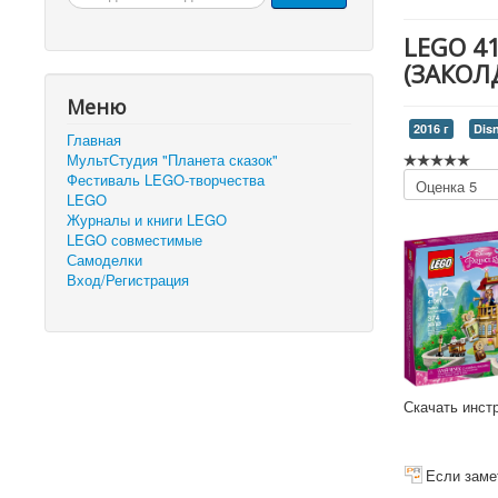
LEGO 4
(ЗАКОЛ
Меню
2016 г
Dis
Главная
МультСтудия "Планета сказок"
Пожалуйста,
Фестиваль LEGO-творчества
оцените
LEGO
Журналы и книги LEGO
LEGO совместимые
Самоделки
Вход/Регистрация
Скачать инст
Если заме