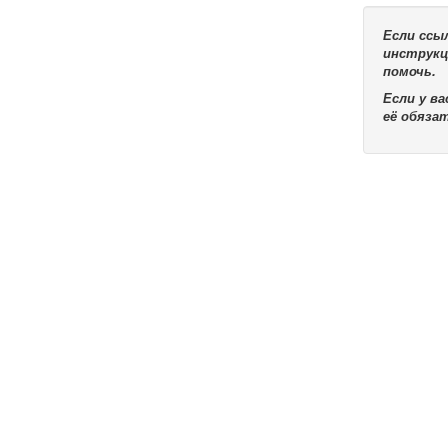
Если ссы
инструкц
помочь.
Если у в
её обяза