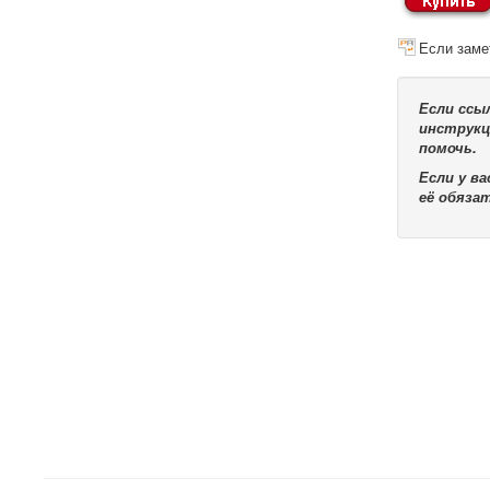
Если заме
Если ссы
инструкц
помочь.
Если у в
её обяза