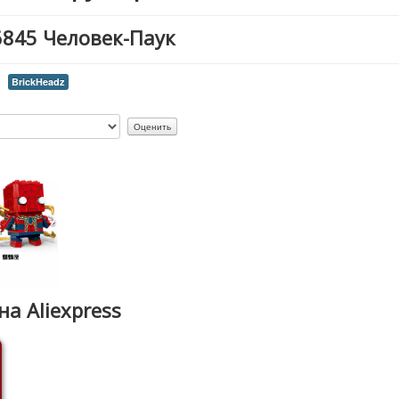
6845 Человек-Паук
BrickHeadz
на Aliexpress