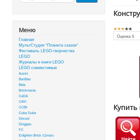
Констру
Р
Меню
е
Пожалуйста,
Главная
й
оцените
МультСтудия "Планета сказок"
т
Фестиваль LEGO-творчества
и
LEGO
н
Журналы и книги LEGO
г
LEGO совместимые
:
Ausini
3
BanBao
Bela
/
Brickmania
CaDA
5
CAYI
Купить 
COBI
Cuba Duba
Decool
Dinggao
FC
Enlighten Brick (Qman)