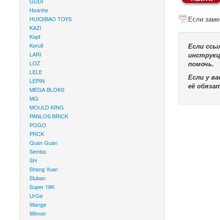
GUDI
Hsanhe
Если заме
HUIQIBAO TOYS
KAZI
Kopf
Koruit
Если ссы
LARI
инструкц
LOZ
помочь.
LELE
Если у в
LEPIN
её обяза
MEGA BLOKS
MG
MOULD KING
PANLOS BRICK
POGO
PRCK
Quan Guan
Sembo
SH
Sheng Yuan
Sluban
Super 18K
UrGe
Wange
Winner