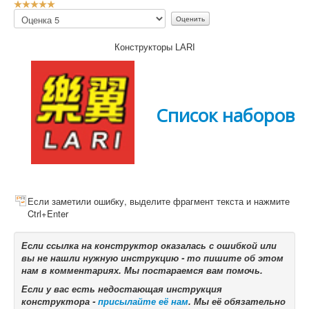
Р
е
Пожалуйста,
й
оцените
т
Конструкторы LARI
и
н
г
:
Список наборов
5
/
5
Если заметили ошибку, выделите фрагмент текста и нажмите
Ctrl+Enter
Если ссылка на конструктор оказалась с ошибкой или
вы не нашли нужную инструкцию - то пишите об этом
нам в комментариях. Мы постараемся вам помочь.
Если у вас есть недостающая инструкция
конструктора -
присылайте её нам
. Мы её обязательно