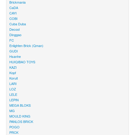
Brickmania
CaDA
CAYI
COBI
Cuba Duba
Decool
Dinggao
FC
Enlighten Brick (Qman)
GUDI
Hsanhe
HUIQIBAO TOYS
KAZI
Kopf
Koruit
LARI
LOZ
LELE
LEPIN
MEGA BLOKS
MG
MOULD KING
PANLOS BRICK
POGO
PRCK