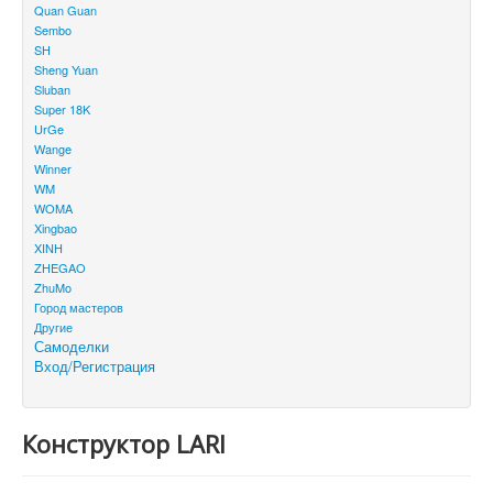
Quan Guan
Sembo
SH
Sheng Yuan
Sluban
Super 18K
UrGe
Wange
Winner
WM
WOMA
Xingbao
XINH
ZHEGAO
ZhuMo
Город мастеров
Другие
Самоделки
Вход/Регистрация
Конструктор LARI