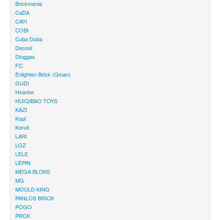
Brickmania
CaDA
CAYI
COBI
Cuba Duba
Decool
Dinggao
FC
Enlighten Brick (Qman)
GUDI
Hsanhe
HUIQIBAO TOYS
KAZI
Kopf
Koruit
LARI
LOZ
LELE
LEPIN
MEGA BLOKS
MG
MOULD KING
PANLOS BRICK
POGO
PRCK