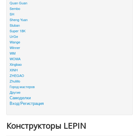
Quan Guan
Sembo
SH
Sheng Yuan
Sluban
Super 18K
UrGe
Wange
Winner
WM
WOMA
Xingbao
XINH
ZHEGAO
ZhuMo
Город мастеров
Другие
Самоделки
Вход/Регистрация
Конструкторы LEPIN