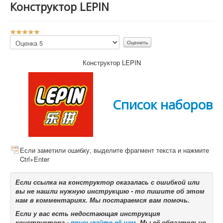
Конструктор LEPIN
Р
е
Пожалуйста,
й
оцените
т
Конструктор LEPIN
и
н
г
:
Список наборов
5
/
5
Если заметили ошибку, выделите фрагмент текста и нажмите
Ctrl+Enter
Если ссылка на конструктор оказалась с ошибкой или
вы не нашли нужную инструкцию - то пишите об этом
нам в комментариях. Мы постараемся вам помочь.
Если у вас есть недостающая инструкция
конструктора -
присылайте её нам
. Мы её обязательно