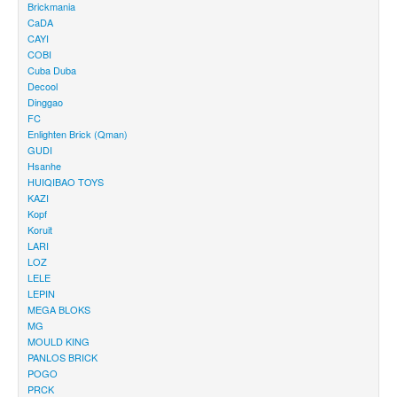
Brickmania
CaDA
CAYI
COBI
Cuba Duba
Decool
Dinggao
FC
Enlighten Brick (Qman)
GUDI
Hsanhe
HUIQIBAO TOYS
KAZI
Kopf
Koruit
LARI
LOZ
LELE
LEPIN
MEGA BLOKS
MG
MOULD KING
PANLOS BRICK
POGO
PRCK