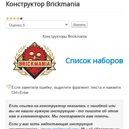
Конструктор Brickmania
Р
е
Пожалуйста,
й
оцените
т
Конструкторы Brickmania
и
н
г
:
Список наборов
4
/
5
Если заметили ошибку, выделите фрагмент текста и нажмите
Ctrl+Enter
Если ссылка на конструктор оказалась с ошибкой или
вы не нашли нужную инструкцию - то пишите об этом
нам в комментариях. Мы постараемся вам помочь.
Если у вас есть недостающая инструкция
конструктора -
присылайте её нам
. Мы её обязательно