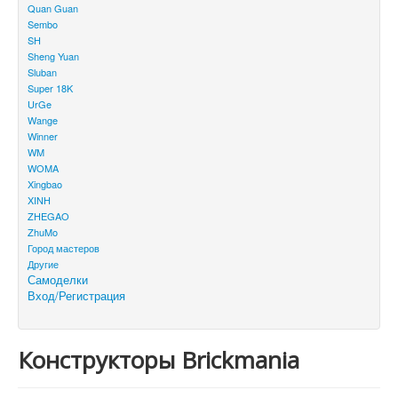
Quan Guan
Sembo
SH
Sheng Yuan
Sluban
Super 18K
UrGe
Wange
Winner
WM
WOMA
Xingbao
XINH
ZHEGAO
ZhuMo
Город мастеров
Другие
Самоделки
Вход/Регистрация
Конструкторы Brickmania