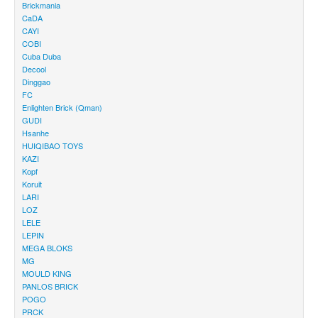
Brickmania
CaDA
CAYI
COBI
Cuba Duba
Decool
Dinggao
FC
Enlighten Brick (Qman)
GUDI
Hsanhe
HUIQIBAO TOYS
KAZI
Kopf
Koruit
LARI
LOZ
LELE
LEPIN
MEGA BLOKS
MG
MOULD KING
PANLOS BRICK
POGO
PRCK