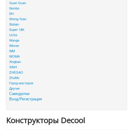
Quan Guan
Sembo
SH
Sheng Yuan
Sluban
Super 18K
UrGe
Wange
Winner
WM
WOMA
Xingbao
XINH
ZHEGAO
ZhuMo
Город мастеров
Другие
Самоделки
Вход/Регистрация
Конструкторы Decool