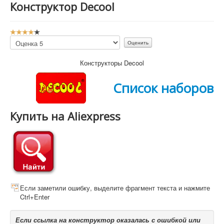
Конструктор Decool
Р
е
Пожалуйста,
й
оцените
т
Конструкторы Decool
и
н
Список наборов
г
:
4
Купить на Aliexpress
/
5
Если заметили ошибку, выделите фрагмент текста и нажмите
Ctrl+Enter
Если ссылка на конструктор оказалась с ошибкой или