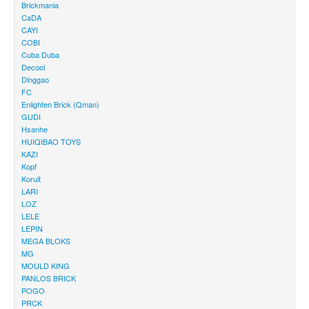
Brickmania
CaDA
CAYI
COBI
Cuba Duba
Decool
Dinggao
FC
Enlighten Brick (Qman)
GUDI
Hsanhe
HUIQIBAO TOYS
KAZI
Kopf
Koruit
LARI
LOZ
LELE
LEPIN
MEGA BLOKS
MG
MOULD KING
PANLOS BRICK
POGO
PRCK