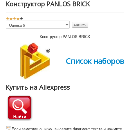
Конструктор PANLOS BRICK
Р
е
Пожалуйста,
й
оцените
т
Конструктор PANLOS BRICK
и
н
г
:
Список наборов
4
/
Купить на Aliexpress
5
Если заметили ошибку, выделите фрагмент текста и нажмите