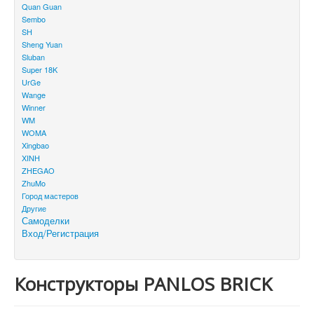
Quan Guan
Sembo
SH
Sheng Yuan
Sluban
Super 18K
UrGe
Wange
Winner
WM
WOMA
Xingbao
XINH
ZHEGAO
ZhuMo
Город мастеров
Другие
Самоделки
Вход/Регистрация
Конструкторы PANLOS BRICK